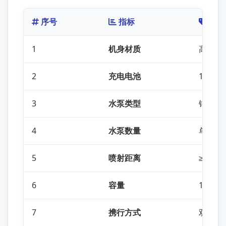
序号
指标
参数
1
机身材质
高强度P
2
充电电池
12V高
3
水泵类型
铜芯高
4
水泵数量
单泵
5
喷射距离
≥4米
6
容量
15L
7
携行方式
双肩背