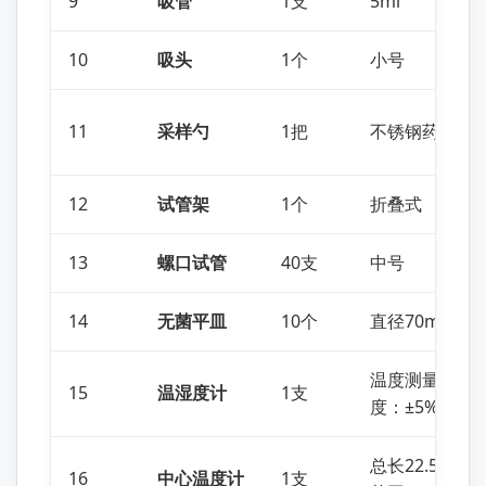
9
吸管
1支
5ml
10
吸头
1个
小号
11
采样勺
1把
不锈钢药匙
12
试管架
1个
折叠式
13
螺口试管
40支
中号
14
无菌平皿
10个
直径70mm
温度测量范围：
15
温湿度计
1支
度：±5%RH(40
总长22.5cm
16
中心温度计
1支