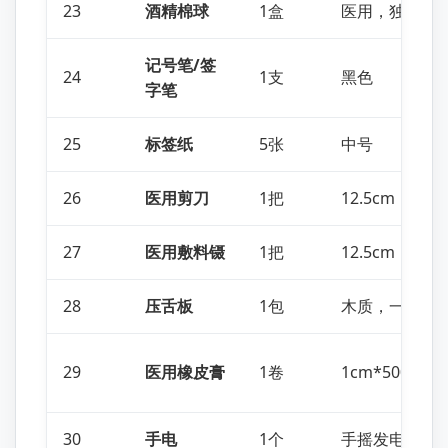
23
酒精棉球
1盒
医用，独立包
记号笔/签
24
1支
黑色
字笔
25
标签纸
5张
中号
26
医用剪刀
1把
12.5cm，直尖
27
医用敷料镊
1把
12.5cm
28
压舌板
1包
木质，一次性
29
医用橡皮膏
1卷
1cm*500cm
30
手电
1个
手摇发电