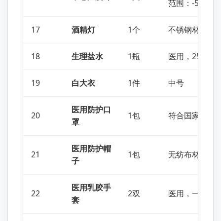
范围：-50℃~
17
酒精灯
1个
不锈钢材质
18
生理盐水
1瓶
医用，250ml
19
白大衣
1件
中号
医用防护口
20
1包
符合国家技术
罩
医用防护帽
21
1包
无纺布材质，2
子
医用乳胶手
22
2双
医用，一次性
套