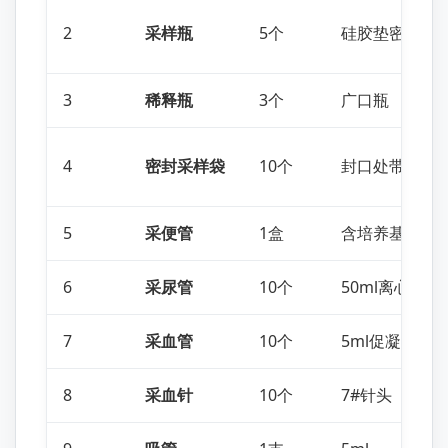
2
采样瓶
5个
硅胶垫密封，
3
稀释瓶
3个
广口瓶
4
密封采样袋
10个
封口处带有钢丝，
5
采便管
1盒
含培养基
6
采尿管
10个
50ml离心管
7
采血管
10个
5ml促凝
8
采血针
10个
7#针头