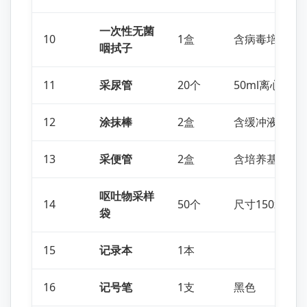
一次性无菌
10
1盒
含病毒培养液
咽拭子
11
采尿管
20个
50ml离心管
12
涂抹棒
2盒
含缓冲液
13
采便管
2盒
含培养基
呕吐物采样
14
50个
尺寸150x230(
袋
15
记录本
1本
16
记号笔
1支
黑色