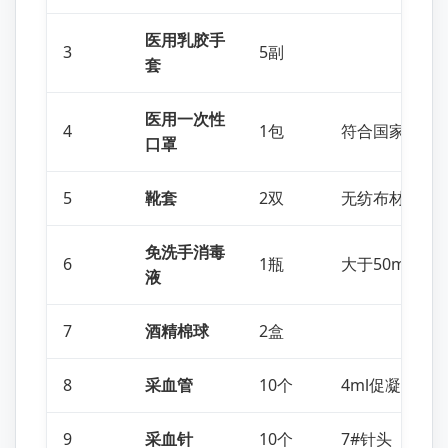
医用乳胶手
3
5副
套
医用一次性
4
1包
符合国家技术
口罩
5
靴套
2双
无纺布材质
免洗手消毒
6
1瓶
大于50ml
液
7
酒精棉球
2盒
8
采血管
10个
4ml促凝
9
采血针
10个
7#针头