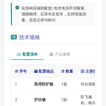
应急响应辅助配套|包含免洗手消毒液、
酒精棉球、记录本及笔等，支持现场消
毒、信息记录与标识
技术规格
配置清单
产品参数
序号
配置物品
数量
主要技术指
1
医用防护服
1套
符合国家技术
防飞溅、灰尘
2
护目镜
1副
粒，镜片防雾